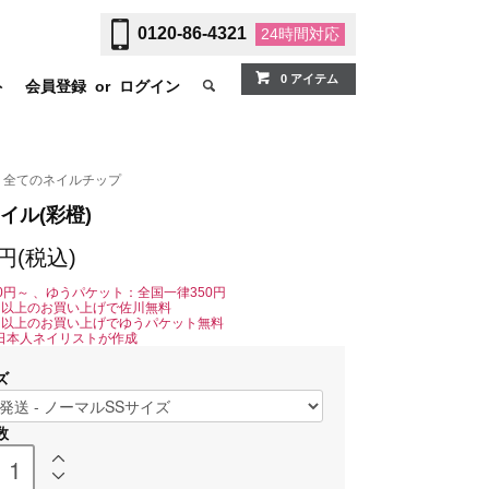
0120-86-4321
24時間
対応
0 アイテム
ト
会員登録
or
ログイン
全てのネイルチップ
イル(彩橙)
0円(税込)
0円～ 、ゆうパケット：全国一律350円
0円以上のお買い上げで佐川無料
0円以上のお買い上げでゆうパケット無料
日本人ネイリストが作成
ズ
数