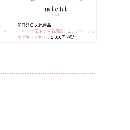
即日発送
人気商品
New
イル
『2026年夏ドラマ着用品』ピンクベージュ
琥珀のラテニュ
マグネットネイル
2,350円(税込)
込)