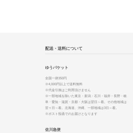
配送・送料について
ゆうパケット
全国一律350円
※4,000円以上で送料無料
※代金引換はご利用頂けません
※一部地域を除いた東京・新潟・石川・福井・長野・岐
阜・愛知・滋賀・京都・大阪は翌日～着。その他地域は
翌々日～着。北海道、沖縄、一部地域は3日～着。
※ポスト投函でのお届けとなります
佐川急便