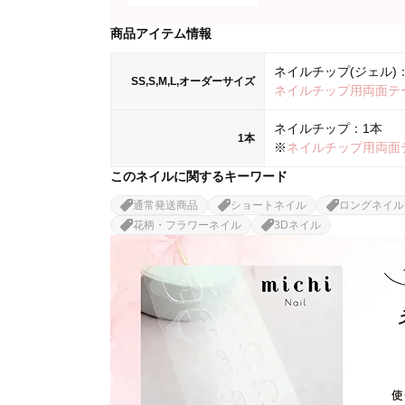
商品アイテム情報
ネイルチップ(ジェル)：
SS,S,M,L,オーダーサイズ
ネイルチップ用両面テ
ネイルチップ：1本
1本
※
ネイルチップ用両面
このネイルに関するキーワード
通常発送商品
ショートネイル
ロングネイル
花柄・フラワーネイル
3Dネイル