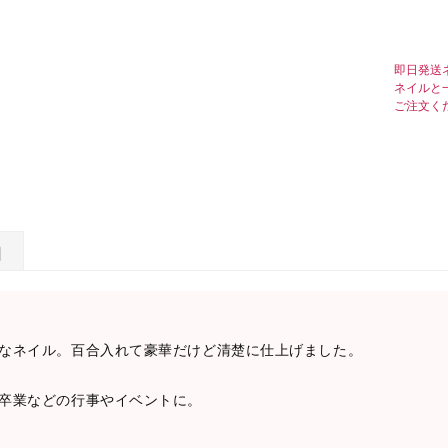
即日発送
ネイルと
ご注文く
日
なネイル。百合入れて豪華だけど清楚に仕上げました。
卒業などの行事やイベントに。