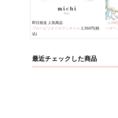
即日発送
人気商品
（LI
ブルーピリオドロマンネイル
2,350円(税
イル
2,350円(税込)
ーダー
込)
最近チェックした商品