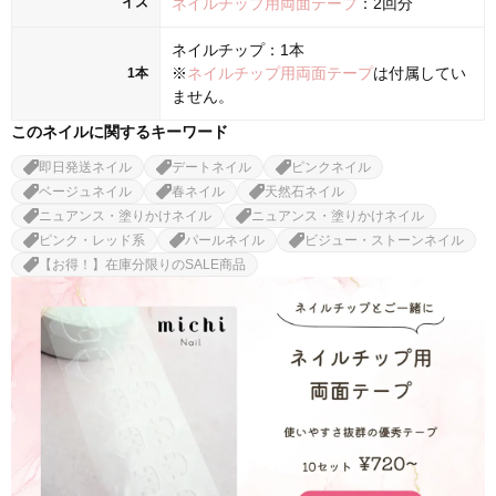
イズ
ネイルチップ用両面テープ
：2回分
ネイルチップ：1本
※
ネイルチップ用両面テープ
は付属してい
1本
ません。
このネイルに関するキーワード
即日発送ネイル
デートネイル
ピンクネイル
ベージュネイル
春ネイル
天然石ネイル
ニュアンス・塗りかけネイル
ニュアンス・塗りかけネイル
ピンク・レッド系
パールネイル
ビジュー・ストーンネイル
【お得！】在庫分限りのSALE商品