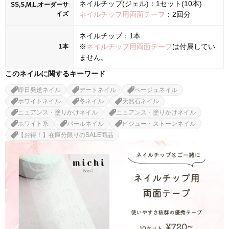
ネイルチップ(ジェル)：1セット(10本)
SS,S,M,L,オーダーサ
イズ
ネイルチップ用両面テープ
：2回分
ネイルチップ：1本
※
ネイルチップ用両面テープ
は付属してい
1本
ません。
このネイルに関するキーワード
即日発送ネイル
デートネイル
ベージュネイル
ホワイトネイル
冬ネイル
天然石ネイル
ニュアンス・塗りかけネイル
ニュアンス・塗りかけネイル
ホワイト系
パールネイル
ビジュー・ストーンネイル
【お得！】在庫分限りのSALE商品