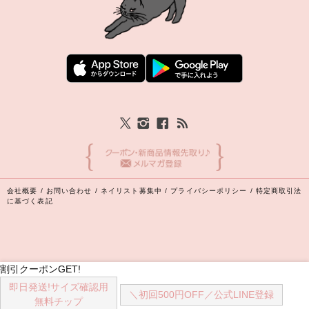
会社概要
/
お問い合わせ
/
ネイリスト募集中
/
プライバシーポリシー
/
特定商取引法
に基づく表記
割引クーポンGET!
即日発送!
サイズ確認用
Copyright (C) 2026 丸井織物株式会社 All Rights Reserved.
＼初回500円OFF／
公式LINE登録
無料チップ