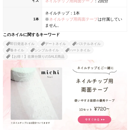
イズ
ネイルチップ用両面テープ
：2回分
ネイルチップ：1本
※
ネイルチップ用両面テープ
は付属してい
1本
ません。
このネイルに関するキーワード
即日発送ネイル
デートネイル
パステルネイル
春ネイル
シンプルネイル
ハートネイル
【お得！】在庫分限りのSALE商品