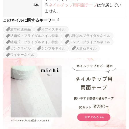
※
ネイルチップ用両面テープ
は付属してい
1本
ません。
このネイルに関するキーワード
通常発送商品
オフィスネイル
結婚式・ブライダルネイル特集
お呼ばれブライダルネイル
結婚式・ブライダルネイル特集
シンプルブライダルネイル
ピンクネイル
シンプルネイル
天然石ネイル
ワイヤーネイル