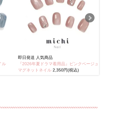
即日発送
人気商品
New
イル
『2026年夏ドラマ着用品』ピンクベージュ
琥珀のラテニュ
マグネットネイル
2,350円(税込)
込)