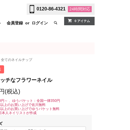
0120-86-4321
24時間
対応
0 アイテム
ト
会員登録
or
ログイン
全てのネイルチップ
送
ッチなフラワーネイル
0円(税込)
0円～ 、ゆうパケット：全国一律350円
0円以上のお買い上げで佐川無料
0円以上のお買い上げでゆうパケット無料
日本人ネイリストが作成
ズ