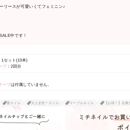
ーリースが可愛いくてフェミニン♪
ALE中です！
1セット(10本)
ープ
：2回分
テープ
は付属していません。
夏ネイル
大人女性＊ネイル
マーブルネイル
【お得！】在庫分