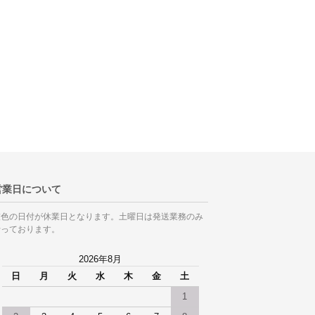
営業日について
灰色の日付が休業日となります。土曜日は発送業務のみ
行っております。
2026年8月
日
月
火
水
木
金
土
1