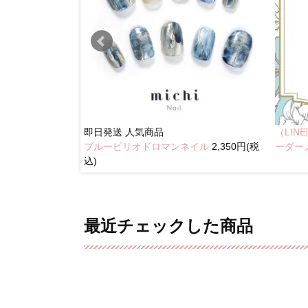
即日発送
人気商品
（LI
ブルーピリオドロマンネイル
2,350円(税
イル
2,350円(税込)
ーダー
込)
最近チェックした商品