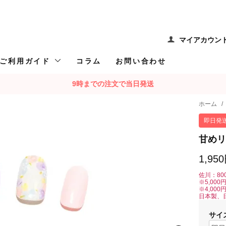
マイアカウン
ご利用ガイド
コラム
お問い合わせ
9時までの注文で当日発送
ホーム
/
即日発
甘めリ
1,95
佐川：80
※5,00
※4,00
日本製、
サイ