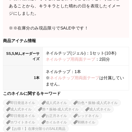
あることから、キラキラとした晴れの日を表現したイメー
ジにしました。
※※在庫分のみ現品限りでSALE中です！
商品アイテム情報
ネイルチップ(ジェル)：1セット(10本)
SS,S,M,L,オーダーサ
イズ
ネイルチップ用両面テープ
：2回分
ネイルチップ：1本
※
ネイルチップ用両面テープ
は付属してい
1本
ません。
このネイルに関するキーワード
即日発送ネイル
成人式ネイル
白色＊振袖-成人式ネイル
成人式ネイル
赤＊振袖-成人式ネイル
成人式ネイル
即日発送ネイル
お正月ネイル
レッドネイル
ホワイトネイル
ホイルネイル
和柄ネイル
【お得！】在庫分限りのSALE商品