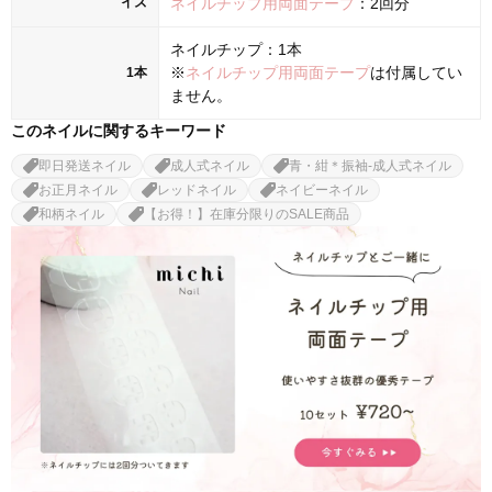
イズ
ネイルチップ用両面テープ
：2回分
ネイルチップ：1本
※
ネイルチップ用両面テープ
は付属してい
1本
ません。
このネイルに関するキーワード
即日発送ネイル
成人式ネイル
青・紺＊振袖-成人式ネイル
お正月ネイル
レッドネイル
ネイビーネイル
和柄ネイル
【お得！】在庫分限りのSALE商品