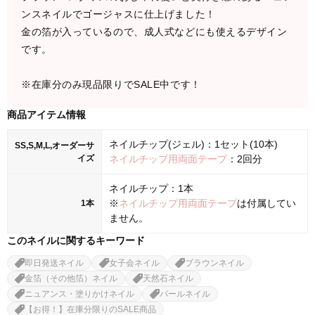
ンスネイルでゴージャスに仕上げました！
金の箔が入っているので、成人式などにも使えるデザイン
です。
※在庫分のみ現品限りでSALE中です！
商品アイテム情報
ネイルチップ(ジェル)：1セット(10本)
SS,S,M,L,オーダーサ
イズ
ネイルチップ用両面テープ
：2回分
ネイルチップ：1本
※
ネイルチップ用両面テープ
は付属してい
1本
ません。
このネイルに関するキーワード
即日発送ネイル
女子会ネイル
ブラウンネイル
金箔（その他箔）ネイル
天然石ネイル
ニュアンス・塗りかけネイル
パールネイル
【お得！】在庫分限りのSALE商品