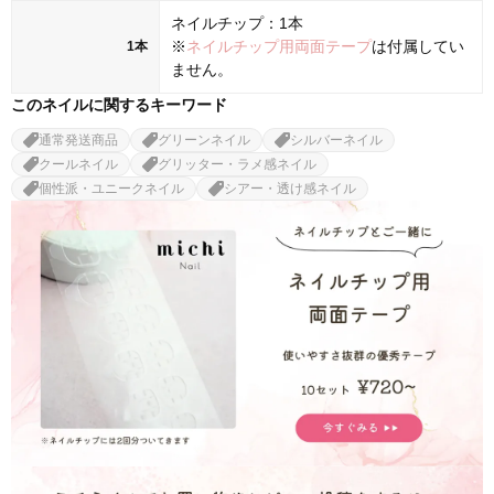
ネイルチップ：1本
※
ネイルチップ用両面テープ
は付属してい
1本
ません。
このネイルに関するキーワード
通常発送商品
グリーンネイル
シルバーネイル
クールネイル
グリッター・ラメ感ネイル
個性派・ユニークネイル
シアー・透け感ネイル