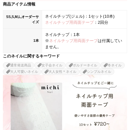
商品アイテム情報
ネイルチップ(ジェル)：1セット(10本)
SS,S,M,L,オーダーサ
イズ
ネイルチップ用両面テープ
：2回分
ネイルチップ：1本
※
ネイルチップ用両面テープ
は付属してい
1本
ません。
このネイルに関するキーワード
通常発送商品
女子会ネイル
ボルドーネイル
冬ネイル
大人可愛いネイル
大人女性＊ネイル
シンプルネイル