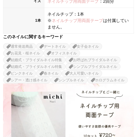
イズ
ネイルチップ用両面テープ
：2回分
ネイルチップ：1本
※
ネイルチップ用両面テープ
は付属してい
1本
ません。
このネイルに関するキーワード
通常発送商品
デートネイル
女子会ネイル
お花見・桜ネイル
オフィスネイル
結婚式・ブライダルネイル特集
お呼ばれブライダルネイル
結婚式・ブライダルネイル特集
シンプルブライダルネイル
ピンクネイル
春ネイル
大人可愛いネイル
シアー・透け感ネイル
シンプルネイル
ホログラムネイル