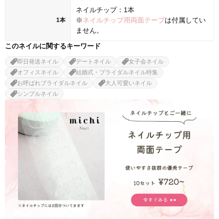
ネイルチップ：1本
※
ネイルチップ用両面テープ
は付属してい
1本
ません。
このネイルに関するキーワード
即日発送ネイル
デートネイル
女子会ネイル
オフィスネイル
結婚式・ブライダルネイル特集
お呼ばれブライダルネイル
大人可愛いネイル
シンプルネイル