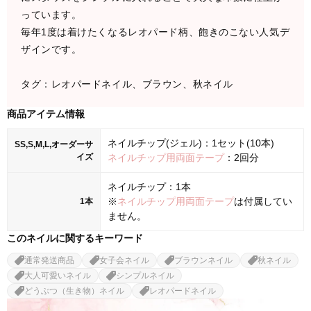
っています。
毎年1度は着けたくなるレオパード柄、飽きのこない人気デ
ザインです。
タグ：レオパードネイル、ブラウン、秋ネイル
商品アイテム情報
ネイルチップ(ジェル)：1セット(10本)
SS,S,M,L,オーダーサ
イズ
ネイルチップ用両面テープ
：2回分
ネイルチップ：1本
※
ネイルチップ用両面テープ
は付属してい
1本
ません。
このネイルに関するキーワード
通常発送商品
女子会ネイル
ブラウンネイル
秋ネイル
大人可愛いネイル
シンプルネイル
どうぶつ（生き物）ネイル
レオパードネイル