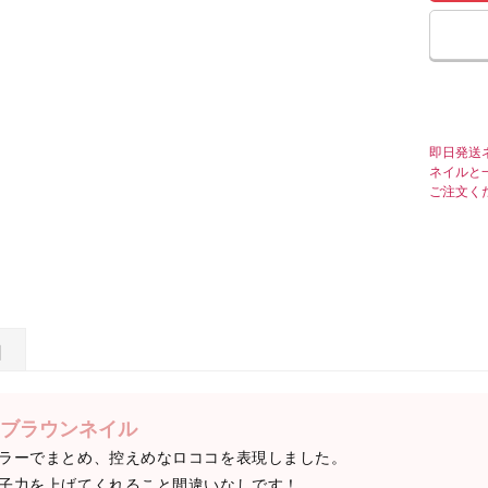
即日発送
ネイルと
ご注文く
日
ブラウンネイル
ラーでまとめ、控えめなロココを表現しました。
子力を上げてくれること間違いなしです！