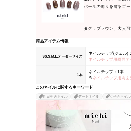
パールの周りを飾るゴー
タグ：ブラウン、大人可
商品アイテム情報
ネイルチップ(ジェル)：
SS,S,M,L,オーダーサイズ
ネイルチップ用両面テ
ネイルチップ：1本
1本
※
ネイルチップ用両面
このネイルに関するキーワード
即日発送ネイル
デートネイル
女子会ネイル