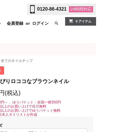
0120-86-4321
24時間
対応
0 アイテム
ト
会員登録
or
ログイン
全てのネイルチップ
送
ぴりロココなブラウンネイル
0円(税込)
0円～ 、ゆうパケット：全国一律350円
0円以上のお買い上げで佐川無料
0円以上のお買い上げでゆうパケット無料
日本人ネイリストが作成
ズ