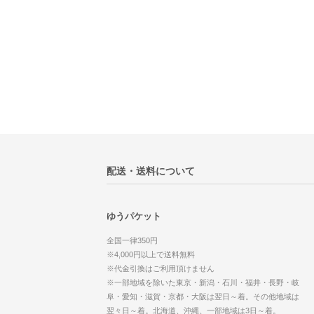
配送・送料について
ゆうパケット
全国一律350円
※4,000円以上で送料無料
※代金引換はご利用頂けません
※一部地域を除いた東京・新潟・石川・福井・長野・岐
阜・愛知・滋賀・京都・大阪は翌日～着。その他地域は
翌々日～着。北海道、沖縄、一部地域は3日～着。