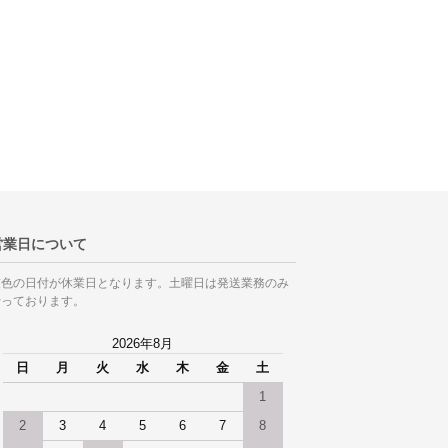
営業日について
灰色の日付が休業日となります。土曜日は発送業務のみ
行っております。
2026年8月
日
月
火
水
木
金
土
1
2
3
4
5
6
7
8