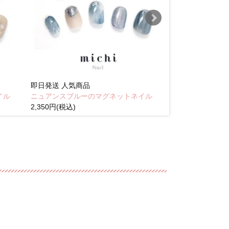
即日発送
人気商品
即日発送
人気商
イル
ニュアンスブルーのマグネットネイル
Brown pink
2,350円(税込)
(税込)