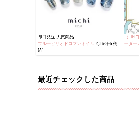
即日発送
人気商品
（LI
ブルーピリオドロマンネイル
2,350円(税
イル
2,350円(税込)
ーダー
込)
最近チェックした商品