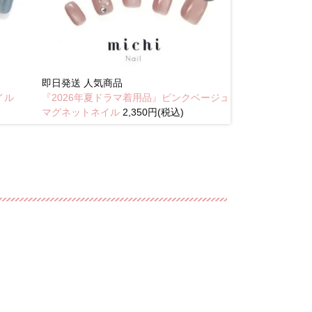
即日発送
人気商品
New
イル
『2026年夏ドラマ着用品』ピンクベージュ
琥珀のラテニュ
マグネットネイル
2,350円(税込)
込)