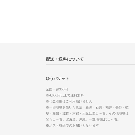
配送・送料について
ゆうパケット
全国一律350円
※4,000円以上で送料無料
※代金引換はご利用頂けません
※一部地域を除いた東京・新潟・石川・福井・長野・岐
阜・愛知・滋賀・京都・大阪は翌日～着。その他地域は
翌々日～着。北海道、沖縄、一部地域は3日～着。
※ポスト投函でのお届けとなります