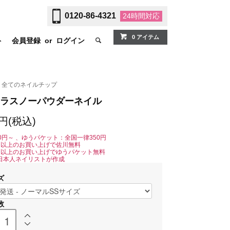
0120-86-4321
24時間
対応
0 アイテム
ト
会員登録
or
ログイン
全てのネイルチップ
ラスノーパウダーネイル
0円(税込)
0円～ 、ゆうパケット：全国一律350円
0円以上のお買い上げで佐川無料
0円以上のお買い上げでゆうパケット無料
日本人ネイリストが作成
ズ
数