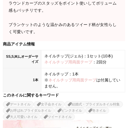
ラウンドカーブのスタッズをポイント使いしてボリューム
感もバッチリです。
ブランケットのような温かみのあるツイード柄が女性らし
く可愛いです。
商品アイテム情報
ネイルチップ(ジェル)：1セット(10本)
SS,S,M,L,オーダーサ
イズ
ネイルチップ用両面テープ
：2回分
ネイルチップ：1本
※
ネイルチップ用両面テープ
は付属してい
1本
ません。
このネイルに関するキーワード
デートネイル
女子会ネイル
結婚式・ブライダルネイル特集
お呼ばれブライダルネイル
ピンクネイル
冬ネイル
大人可愛いネイル
ツイードネイル