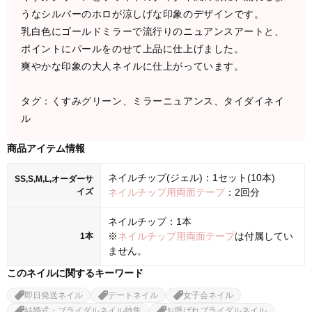
うなシルバーのホロが涼しげな印象のデザインです。
乳白色にゴールドミラーで流行りのニュアンスアートと、
ポイントにパールをのせて上品に仕上げました。
爽やかな印象の大人ネイルに仕上がっています。
タグ：くすみグリーン、ミラーニュアンス、タイダイネイ
ル
商品アイテム情報
ネイルチップ(ジェル)：1セット(10本)
SS,S,M,L,オーダーサ
イズ
ネイルチップ用両面テープ
：2回分
ネイルチップ：1本
※
ネイルチップ用両面テープ
は付属してい
1本
ません。
このネイルに関するキーワード
即日発送ネイル
デートネイル
女子会ネイル
結婚式・ブライダルネイル特集
お呼ばれブライダルネイル