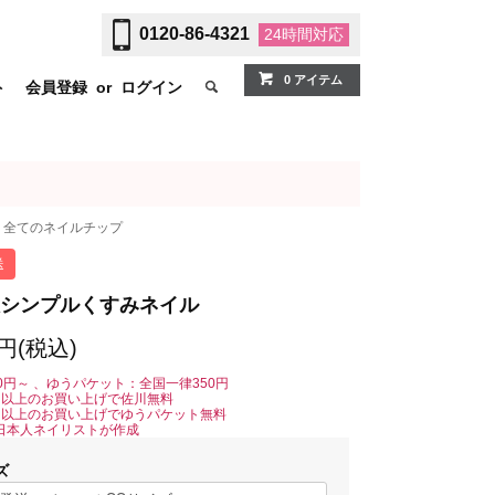
0120-86-4321
24時間
対応
0 アイテム
ト
会員登録
or
ログイン
全てのネイルチップ
送
シンプルくすみネイル
0円(税込)
0円～ 、ゆうパケット：全国一律350円
0円以上のお買い上げで佐川無料
0円以上のお買い上げでゆうパケット無料
日本人ネイリストが作成
ズ