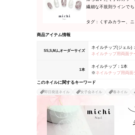
繊細な不規則ラインでち
タグ：くすみカラー、ニ
商品アイテム情報
ネイルチップ(ジェル)：
SS,S,M,L,オーダーサイズ
ネイルチップ用両面テ
ネイルチップ：1本
1本
※
ネイルチップ用両面
このネイルに関するキーワード
即日発送ネイル
女子会ネイル
春ネイル