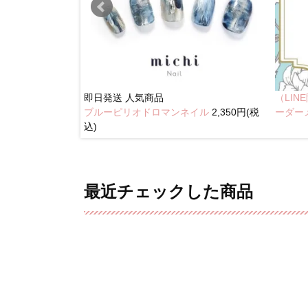
即日発送
人気商品
（LI
ブルーピリオドロマンネイル
2,350円(税
奥行きネイル
ーダー
込)
最近チェックした商品