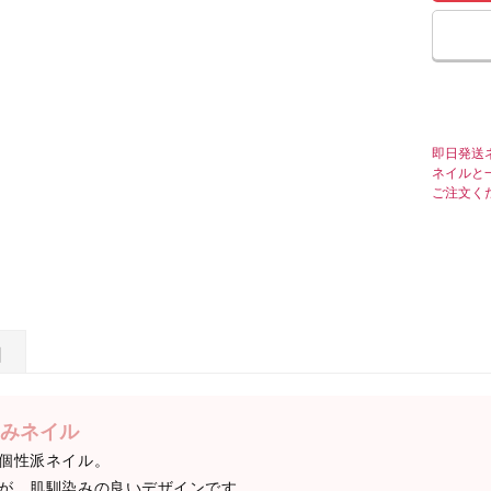
即日発送
ネイルと
ご注文く
日
みネイル
個性派ネイル。
が、肌馴染みの良いデザインです。