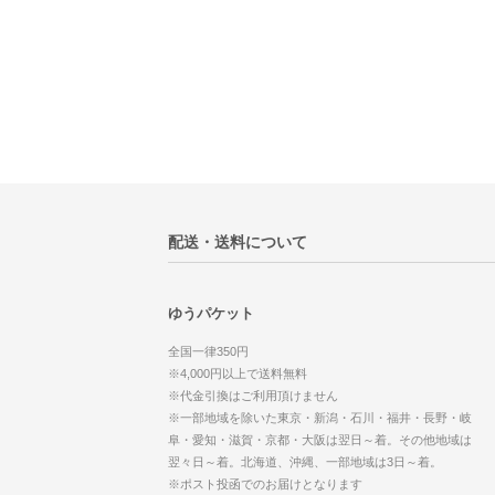
配送・送料について
ゆうパケット
全国一律350円
※4,000円以上で送料無料
※代金引換はご利用頂けません
※一部地域を除いた東京・新潟・石川・福井・長野・岐
阜・愛知・滋賀・京都・大阪は翌日～着。その他地域は
翌々日～着。北海道、沖縄、一部地域は3日～着。
※ポスト投函でのお届けとなります