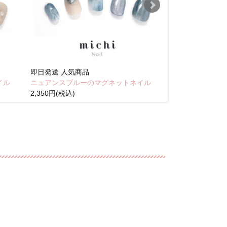
即日発送
人気商品
即日発送
人気商
イル
ニュアンスブルーのマグネットネイル
Brown pink
2,350円(税込)
(税込)