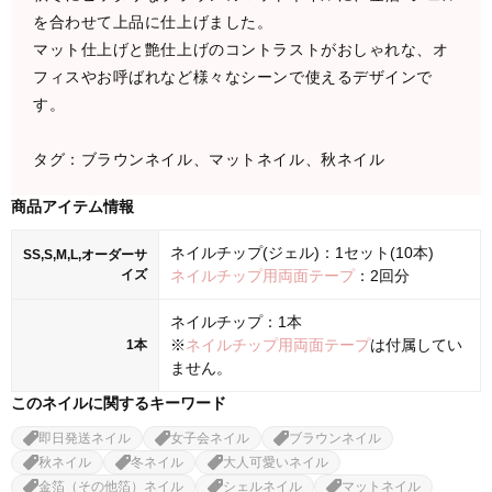
を合わせて上品に仕上げました。
マット仕上げと艶仕上げのコントラストがおしゃれな、オ
フィスやお呼ばれなど様々なシーンで使えるデザインで
す。
タグ：ブラウンネイル、マットネイル、秋ネイル
商品アイテム情報
ネイルチップ(ジェル)：1セット(10本)
SS,S,M,L,オーダーサ
イズ
ネイルチップ用両面テープ
：2回分
ネイルチップ：1本
※
ネイルチップ用両面テープ
は付属してい
1本
ません。
このネイルに関するキーワード
即日発送ネイル
女子会ネイル
ブラウンネイル
秋ネイル
冬ネイル
大人可愛いネイル
金箔（その他箔）ネイル
シェルネイル
マットネイル