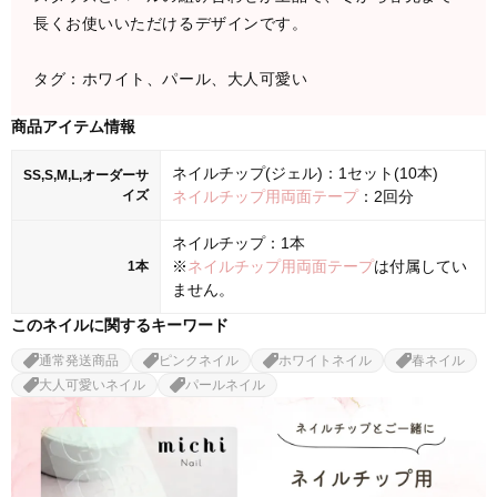
長くお使いいただけるデザインです。
タグ：ホワイト、パール、大人可愛い
商品アイテム情報
ネイルチップ(ジェル)：1セット(10本)
SS,S,M,L,オーダーサ
イズ
ネイルチップ用両面テープ
：2回分
ネイルチップ：1本
※
ネイルチップ用両面テープ
は付属してい
1本
ません。
このネイルに関するキーワード
通常発送商品
ピンクネイル
ホワイトネイル
春ネイル
大人可愛いネイル
パールネイル