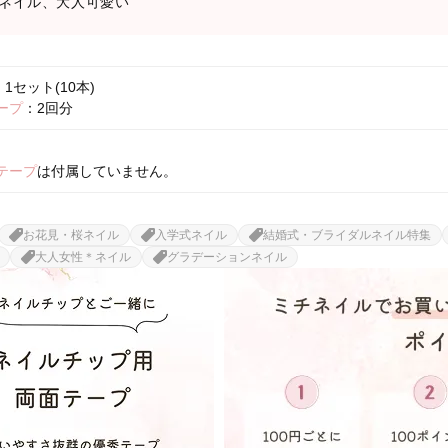
ネイル、大人可愛い
1セット(10本)
ープ
：2回分
テープ
は付属していません。
お花見・桜ネイル
入学式ネイル
結婚式・ブライダルネイル特集
大人女性＊ネイル
グラデーションネイル