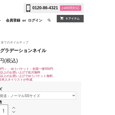
0120-86-4321
24時間
対応
0 アイテム
ト
会員登録
or
ログイン
全てのネイルチップ
グラデーションネイル
0円(税込)
0円～ 、ゆうパケット：全国一律350円
0円以上のお買い上げで佐川無料
0円以上のお買い上げでゆうパケット無料
日本人ネイリストが作成
ズ
数