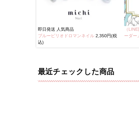
即日発送
人気商品
（LI
ブルーピリオドロマンネイル
2,350円(税
イル
2,350円(税込)
ーダー
込)
最近チェックした商品