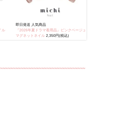
即日発送
人気商品
New
イル
『2026年夏ドラマ着用品』ピンクベージュ
琥珀のラテニュ
マグネットネイル
2,350円(税込)
込)