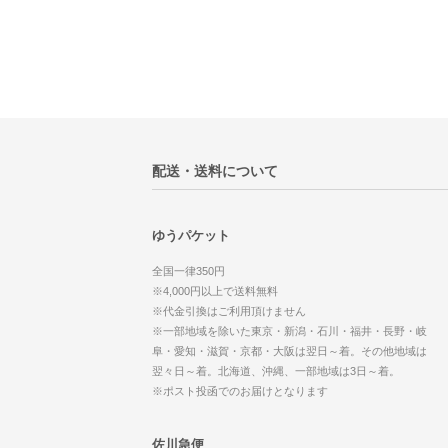
配送・送料について
ゆうパケット
全国一律350円
※4,000円以上で送料無料
※代金引換はご利用頂けません
※一部地域を除いた東京・新潟・石川・福井・長野・岐
阜・愛知・滋賀・京都・大阪は翌日～着。その他地域は
翌々日～着。北海道、沖縄、一部地域は3日～着。
※ポスト投函でのお届けとなります
佐川急便