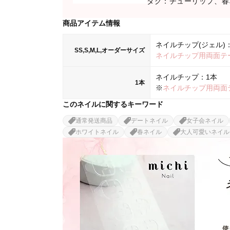
タグ：チューリップ、春
商品アイテム情報
ネイルチップ(ジェル)：
SS,S,M,L,オーダーサイズ
ネイルチップ用両面テ
ネイルチップ：1本
1本
※
ネイルチップ用両面
このネイルに関するキーワード
通常発送商品
デートネイル
女子会ネイル
ホワイトネイル
春ネイル
大人可愛いネイル