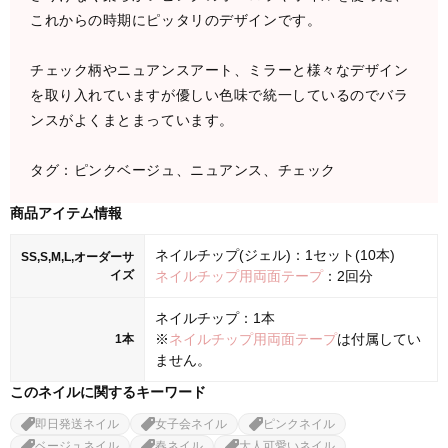
これからの時期にピッタリのデザインです。
チェック柄やニュアンスアート、ミラーと様々なデザイン
を取り入れていますが優しい色味で統一しているのでバラ
ンスがよくまとまっています。
タグ：ピンクベージュ、ニュアンス、チェック
商品アイテム情報
ネイルチップ(ジェル)：1セット(10本)
SS,S,M,L,オーダーサ
イズ
ネイルチップ用両面テープ
：2回分
ネイルチップ：1本
※
ネイルチップ用両面テープ
は付属してい
1本
ません。
このネイルに関するキーワード
即日発送ネイル
女子会ネイル
ピンクネイル
ベージュネイル
春ネイル
大人可愛いネイル