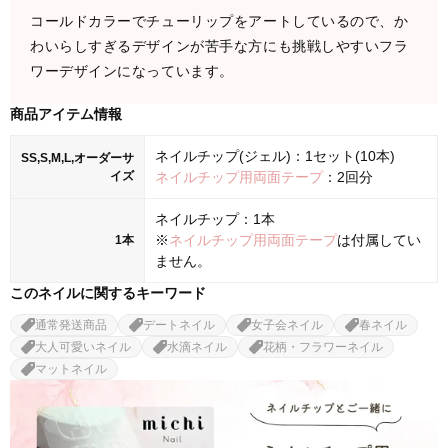
コールドカラーでチューリップをアートしているので、か
わいらしすぎるデザインが苦手な方にも挑戦しやすいフラ
ワーデザインになっています。
商品アイテム情報
ネイルチップ(ジェル)：1セット(10本)
SS,S,M,L,オーダーサ
イズ
ネイルチップ用両面テープ
：2回分
ネイルチップ：1本
※
ネイルチップ用両面テープ
は付属してい
1本
ません。
このネイルに関するキーワード
通常発送商品
デートネイル
女子会ネイル
春ネイル
大人可愛いネイル
水滴ネイル
花柄・フラワーネイル
マットネイル