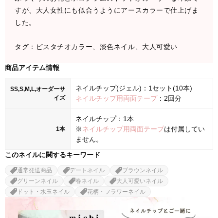
すが、大人女性にも似合うようにアースカラーで仕上げま
した。
タグ：ピスタチオカラー、淡色ネイル、大人可愛い
商品アイテム情報
ネイルチップ(ジェル)：1セット(10本)
SS,S,M,L,オーダーサ
イズ
ネイルチップ用両面テープ
：2回分
ネイルチップ：1本
※
ネイルチップ用両面テープ
は付属してい
1本
ません。
このネイルに関するキーワード
通常発送商品
デートネイル
ブラウンネイル
グリーンネイル
春ネイル
大人可愛いネイル
ドット・水玉ネイル
花柄・フラワーネイル