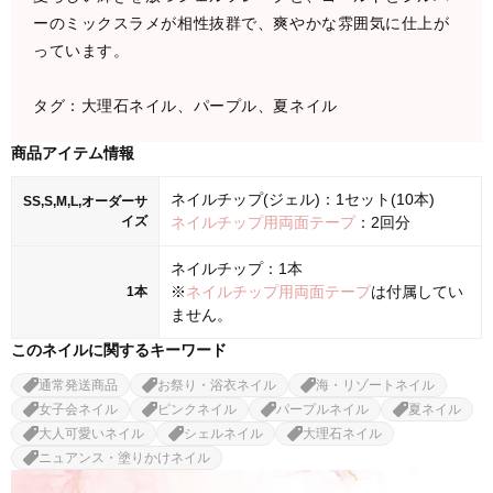
ーのミックスラメが相性抜群で、爽やかな雰囲気に仕上が
っています。
タグ：大理石ネイル、パープル、夏ネイル
商品アイテム情報
ネイルチップ(ジェル)：1セット(10本)
SS,S,M,L,オーダーサ
イズ
ネイルチップ用両面テープ
：2回分
ネイルチップ：1本
※
ネイルチップ用両面テープ
は付属してい
1本
ません。
このネイルに関するキーワード
通常発送商品
お祭り・浴衣ネイル
海・リゾートネイル
女子会ネイル
ピンクネイル
パープルネイル
夏ネイル
大人可愛いネイル
シェルネイル
大理石ネイル
ニュアンス・塗りかけネイル