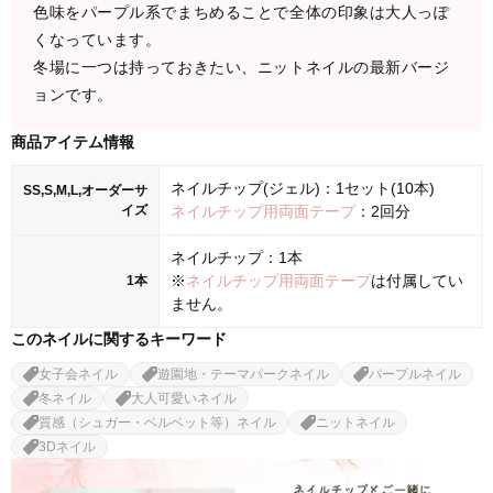
色味をパープル系でまちめることで全体の印象は大人っぽ
くなっています。
冬場に一つは持っておきたい、ニットネイルの最新バージ
ョンです。
商品アイテム情報
ネイルチップ(ジェル)：1セット(10本)
SS,S,M,L,オーダーサ
イズ
ネイルチップ用両面テープ
：2回分
ネイルチップ：1本
※
ネイルチップ用両面テープ
は付属してい
1本
ません。
このネイルに関するキーワード
女子会ネイル
遊園地・テーマパークネイル
パープルネイル
冬ネイル
大人可愛いネイル
質感（シュガー・ベルベット等）ネイル
ニットネイル
3Dネイル