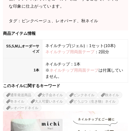
な印象に仕上がっています。
タグ：ピンクベージュ、レオパード、秋ネイル
商品アイテム情報
ネイルチップ(ジェル)：1セット(10本)
SS,S,M,L,オーダーサ
イズ
ネイルチップ用両面テープ
：2回分
ネイルチップ：1本
※
ネイルチップ用両面テープ
は付属してい
1本
ません。
このネイルに関するキーワード
通常発送商品
女子会ネイル
ピンクネイル
秋ネイル
冬ネイル
大人可愛いネイル
どうぶつ（生き物）ネイル
レオパードネイル