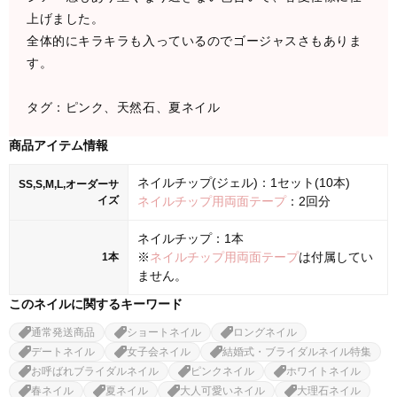
上げました。
全体的にキラキラも入っているのでゴージャスさもありま
す。
タグ：ピンク、天然石、夏ネイル
商品アイテム情報
ネイルチップ(ジェル)：1セット(10本)
SS,S,M,L,オーダーサ
イズ
ネイルチップ用両面テープ
：2回分
ネイルチップ：1本
※
ネイルチップ用両面テープ
は付属してい
1本
ません。
このネイルに関するキーワード
通常発送商品
ショートネイル
ロングネイル
デートネイル
女子会ネイル
結婚式・ブライダルネイル特集
お呼ばれブライダルネイル
ピンクネイル
ホワイトネイル
春ネイル
夏ネイル
大人可愛いネイル
大理石ネイル