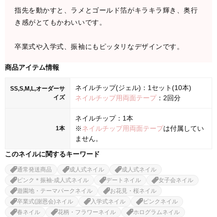
指先を動かすと、ラメとゴールド箔がキラキラ輝き、奥行
き感がとてもかわいいです。
卒業式や入学式、振袖にもピッタリなデザインです。
商品アイテム情報
ネイルチップ(ジェル)：1セット(10本)
SS,S,M,L,オーダーサ
イズ
ネイルチップ用両面テープ
：2回分
ネイルチップ：1本
※
ネイルチップ用両面テープ
は付属してい
1本
ません。
このネイルに関するキーワード
通常発送商品
成人式ネイル
成人式ネイル
ピンク＊振袖-成人式ネイル
デートネイル
女子会ネイル
遊園地・テーマパークネイル
お花見・桜ネイル
卒業式(謝恩会)ネイル
入学式ネイル
ピンクネイル
春ネイル
花柄・フラワーネイル
ホログラムネイル