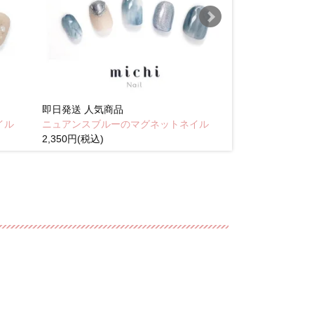
即日発送
人気商品
即日発送
人気商
イル
ニュアンスブルーのマグネットネイル
Brown pink
2,350円(税込)
(税込)