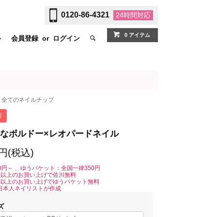
0120-86-4321
24時間
対応
0 アイテム
ト
会員登録
or
ログイン
全てのネイルチップ
送
なボルドー×レオパードネイル
0円(税込)
0円～ 、ゆうパケット：全国一律350円
0円以上のお買い上げで佐川無料
0円以上のお買い上げでゆうパケット無料
日本人ネイリストが作成
ズ