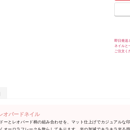
即日発送
ネイルと
ご注文く
日
レオパードネイル
ドーとレオパード柄の組み合わせを、マット仕上げでカジュアルな
くオーロラフレークを散らしてあります。光の加減でキラキラ光る