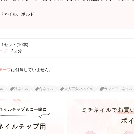
ドネイル、ボルドー
1セット(10本)
ープ
：2回分
テープ
は付属していません。
ル
秋ネイル
冬ネイル
大人可愛いネイル
カジュアルネイル