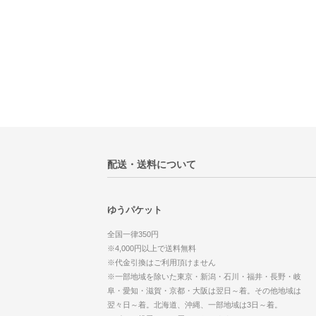
配送・送料について
ゆうパケット
全国一律350円
※4,000円以上で送料無料
※代金引換はご利用頂けません
※一部地域を除いた東京・新潟・石川・福井・長野・岐
阜・愛知・滋賀・京都・大阪は翌日～着。その他地域は
翌々日～着。北海道、沖縄、一部地域は3日～着。