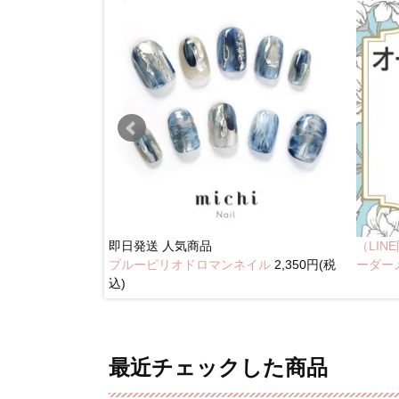
即日発送
人気商品
（LI
ブルーピリオドロマンネイル
2,350円(税
奥行きネイル
ーダー
込)
最近チェックした商品