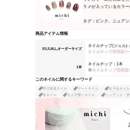
ラメが入っているカラー
タグ：ピンク、ニュアン
商品アイテム情報
ネイルチップ(ジェル)：
SS,S,M,L,オーダーサイズ
ネイルチップ用両面テ
ネイルチップ：1本
1本
※
ネイルチップ用両面
このネイルに関するキーワード
即日発送ネイル
デートネイル
女子会ネイル
冬ネイル
大人可愛いネイル
ニュアンス・塗