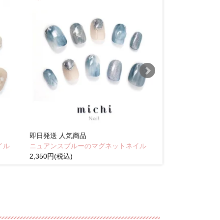
即日発送
人気商品
即日発送
人気商
イル
ニュアンスブルーのマグネットネイル
Brown pink
2,350円(税込)
(税込)