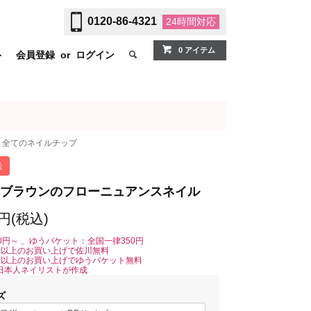
0120-86-4321
24時間
対応
0 アイテム
ト
会員登録
or
ログイン
全てのネイルチップ
送
ブラウンのフローニュアンスネイル
0円(税込)
0円～ 、ゆうパケット：全国一律350円
0円以上のお買い上げで佐川無料
0円以上のお買い上げでゆうパケット無料
日本人ネイリストが作成
ズ