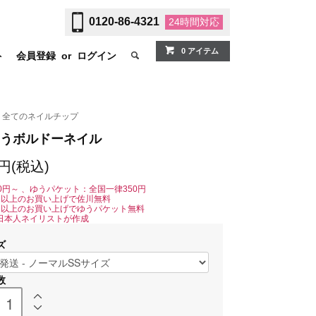
0120-86-4321
24時間
対応
0 アイテム
ト
会員登録
or
ログイン
全てのネイルチップ
うボルドーネイル
0円(税込)
0円～ 、ゆうパケット：全国一律350円
0円以上のお買い上げで佐川無料
0円以上のお買い上げでゆうパケット無料
日本人ネイリストが作成
ズ
数