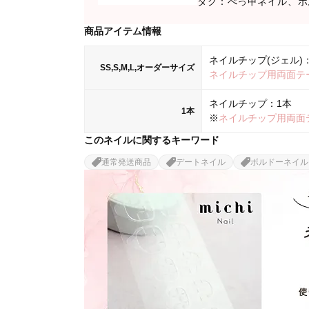
タグ：べっ甲ネイル、ボ
商品アイテム情報
ネイルチップ(ジェル)：
SS,S,M,L,オーダーサイズ
ネイルチップ用両面テ
ネイルチップ：1本
1本
※
ネイルチップ用両面
このネイルに関するキーワード
通常発送商品
デートネイル
ボルドーネイル