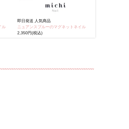
即日発送
人気商品
即日発送
人気商
イル
ニュアンスブルーのマグネットネイル
Brown pink
2,350円(税込)
(税込)