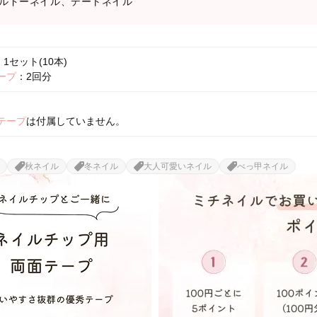
ルドーネイル、デートネイル
1セット(10本)
ープ
：2回分
テープ
は付属していません。
秋ネイル
冬ネイル
大人可愛いネイル
べっ甲ネイル