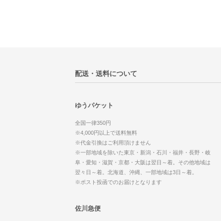
配送・送料について
ゆうパケット
全国一律350円
※4,000円以上で送料無料
※代金引換はご利用頂けません
※一部地域を除いた東京・新潟・石川・福井・長野・岐
阜・愛知・滋賀・京都・大阪は翌日～着。その他地域は
翌々日～着。北海道、沖縄、一部地域は3日～着。
※ポスト投函でのお届けとなります
佐川急便