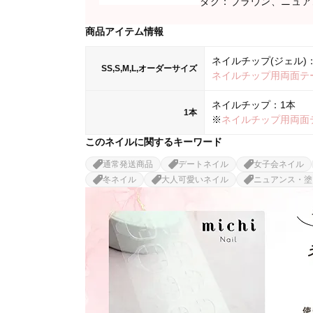
タグ：ブラウン、ニュア
商品アイテム情報
ネイルチップ(ジェル)：
SS,S,M,L,オーダーサイズ
ネイルチップ用両面テ
ネイルチップ：1本
1本
※
ネイルチップ用両面
このネイルに関するキーワード
通常発送商品
デートネイル
女子会ネイル
冬ネイル
大人可愛いネイル
ニュアンス・塗