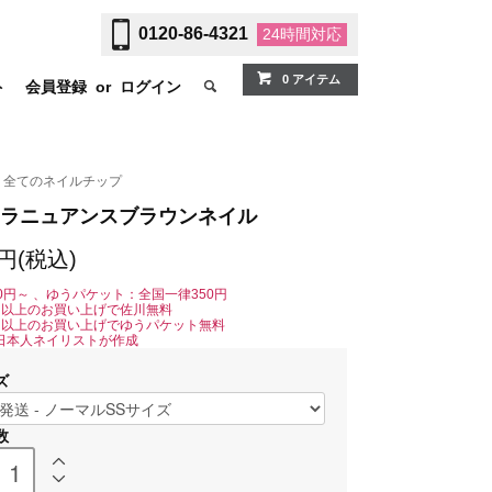
0120-86-4321
24時間
対応
0 アイテム
ト
会員登録
or
ログイン
全てのネイルチップ
ラニュアンスブラウンネイル
0円(税込)
0円～ 、ゆうパケット：全国一律350円
0円以上のお買い上げで佐川無料
0円以上のお買い上げでゆうパケット無料
日本人ネイリストが作成
ズ
数