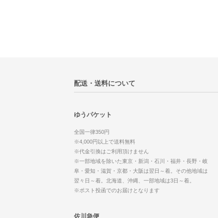
配送・送料について
ゆうパケット
全国一律350円
※4,000円以上で送料無料
※代金引換はご利用頂けません
※一部地域を除いた東京・新潟・石川・福井・長野・岐
阜・愛知・滋賀・京都・大阪は翌日～着。その他地域は
翌々日～着。北海道、沖縄、一部地域は3日～着。
※ポスト投函でのお届けとなります
佐川急便