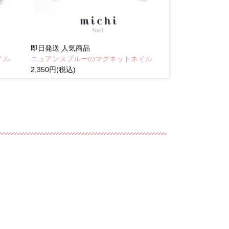
即日発送
人気商品
即日発送
人気商
イル
ニュアンスブルーのマグネットネイル
Brown pink
2,350円(税込)
(税込)