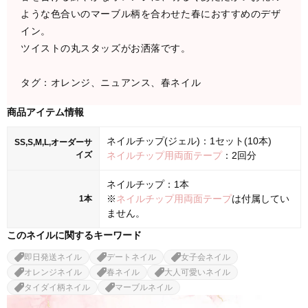
ような色合いのマーブル柄を合わせた春におすすめのデザ
イン。
ツイストの丸スタッズがお洒落です。
タグ：オレンジ、ニュアンス、春ネイル
商品アイテム情報
ネイルチップ(ジェル)：1セット(10本)
SS,S,M,L,オーダーサ
イズ
ネイルチップ用両面テープ
：2回分
ネイルチップ：1本
※
ネイルチップ用両面テープ
は付属してい
1本
ません。
このネイルに関するキーワード
即日発送ネイル
デートネイル
女子会ネイル
オレンジネイル
春ネイル
大人可愛いネイル
タイダイ柄ネイル
マーブルネイル