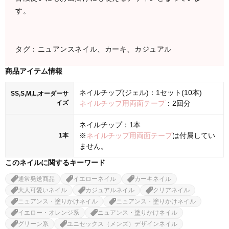
す。
タグ：ニュアンスネイル、カーキ、カジュアル
商品アイテム情報
ネイルチップ(ジェル)：1セット(10本)
SS,S,M,L,オーダーサ
イズ
ネイルチップ用両面テープ
：2回分
ネイルチップ：1本
※
ネイルチップ用両面テープ
は付属してい
1本
ません。
このネイルに関するキーワード
通常発送商品
イエローネイル
カーキネイル
大人可愛いネイル
カジュアルネイル
クリアネイル
ニュアンス・塗りかけネイル
ニュアンス・塗りかけネイル
イエロー・オレンジ系
ニュアンス・塗りかけネイル
グリーン系
ユニセックス（メンズ）デザインネイル