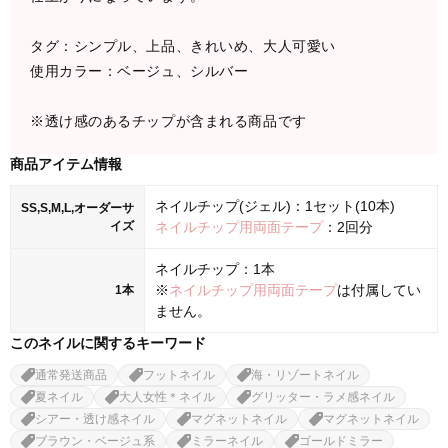
タグ：シンプル、上品、きれいめ、大人可愛い
使用カラー：ベージュ、シルバー
※透け感のあるチップが含まれる商品です
商品アイテム情報
ネイルチップ(ジェル)：1セット(10本)
SS,S,M,L,オーダーサ
イズ
ネイルチップ用両面テープ
：2回分
ネイルチップ：1本
※
ネイルチップ用両面テープ
は付属してい
1本
ません。
このネイルに関するキーワード
通常発送商品
フットネイル
海・リゾートネイル
夏ネイル
大人女性＊ネイル
グリッター・ラメ感ネイル
シアー・透け感ネイル
マグネットネイル
マグネットネイル
ブラウン・ベージュ系
ミラーネイル
ゴールドミラー