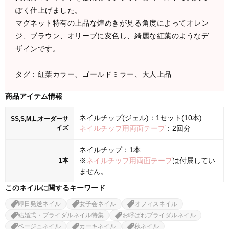
ぽく仕上げました。
マグネット特有の上品な煌めきが見る角度によってオレン
ジ、ブラウン、オリーブに変色し、綺麗な紅葉のようなデ
ザインです。
タグ：紅葉カラー、ゴールドミラー、大人上品
商品アイテム情報
ネイルチップ(ジェル)：1セット(10本)
SS,S,M,L,オーダーサ
イズ
ネイルチップ用両面テープ
：2回分
ネイルチップ：1本
※
ネイルチップ用両面テープ
は付属してい
1本
ません。
このネイルに関するキーワード
即日発送ネイル
女子会ネイル
オフィスネイル
結婚式・ブライダルネイル特集
お呼ばれブライダルネイル
ベージュネイル
カーキネイル
秋ネイル