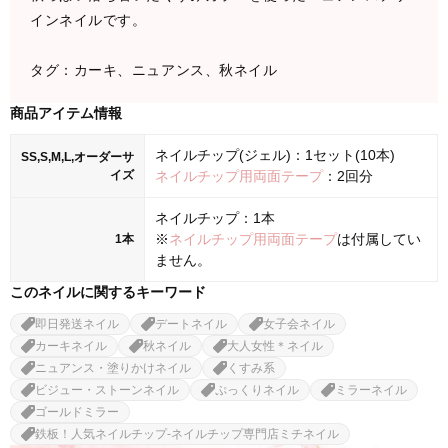
インネイルです。
タグ：カーキ、ニュアンス、秋ネイル
商品アイテム情報
ネイルチップ(ジェル)：1セット(10本)
SS,S,M,L,オーダーサ
イズ
ネイルチップ用両面テープ
：2回分
ネイルチップ：1本
※
ネイルチップ用両面テープ
は付属してい
1本
ません。
このネイルに関するキーワード
即日発送ネイル
デートネイル
女子会ネイル
カーキネイル
秋ネイル
大人女性＊ネイル
ニュアンス・塗りかけネイル
くすみ系
ビジュー・ストーンネイル
ぷっくりネイル
ミラーネイル
ゴールドミラー
鉄板！人気ネイルチップ-ネイルチップ専門店ミチネイル