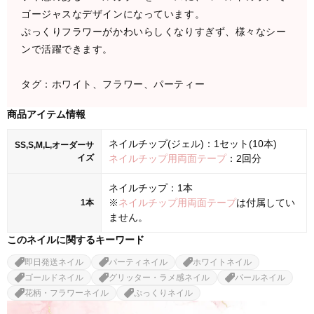
ゴージャスなデザインになっています。
ぷっくりフラワーがかわいらしくなりすぎず、様々なシー
ンで活躍できます。
タグ：ホワイト、フラワー、パーティー
商品アイテム情報
ネイルチップ(ジェル)：1セット(10本)
SS,S,M,L,オーダーサ
イズ
ネイルチップ用両面テープ
：2回分
ネイルチップ：1本
※
ネイルチップ用両面テープ
は付属してい
1本
ません。
このネイルに関するキーワード
即日発送ネイル
パーティネイル
ホワイトネイル
ゴールドネイル
グリッター・ラメ感ネイル
パールネイル
花柄・フラワーネイル
ぷっくりネイル