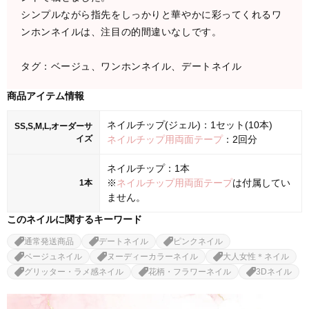
シンプルながら指先をしっかりと華やかに彩ってくれるワ
ンホンネイルは、注目の的間違いなしです。
タグ：ベージュ、ワンホンネイル、デートネイル
商品アイテム情報
ネイルチップ(ジェル)：1セット(10本)
SS,S,M,L,オーダーサ
イズ
ネイルチップ用両面テープ
：2回分
ネイルチップ：1本
※
ネイルチップ用両面テープ
は付属してい
1本
ません。
このネイルに関するキーワード
通常発送商品
デートネイル
ピンクネイル
ベージュネイル
ヌーディーカラーネイル
大人女性＊ネイル
グリッター・ラメ感ネイル
花柄・フラワーネイル
3Dネイル