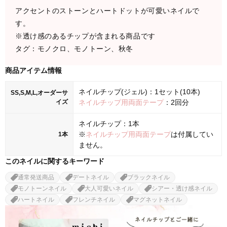
アクセントのストーンとハートドットが可愛いネイルで
す。
※透け感のあるチップが含まれる商品です
タグ：モノクロ、モノトーン、秋冬
商品アイテム情報
ネイルチップ(ジェル)：1セット(10本)
SS,S,M,L,オーダーサ
イズ
ネイルチップ用両面テープ
：2回分
ネイルチップ：1本
※
ネイルチップ用両面テープ
は付属してい
1本
ません。
このネイルに関するキーワード
通常発送商品
デートネイル
ブラックネイル
モノトーンネイル
大人可愛いネイル
シアー・透け感ネイル
ハートネイル
フレンチネイル
マグネットネイル