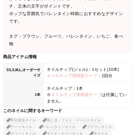
チ、立体の文字がポイントです。
ポップな雰囲気でバレンタイン時期におすすめなデザイン
です。
タグ：ブラウン、フルーツ、バレンタイン、いちご、食べ
物
商品アイテム情報
ネイルチップ(ジェル)：1セット(10本)
SS,S,M,L,オーダーサ
イズ
ネイルチップ用両面テープ
：2回分
ネイルチップ：1本
※
ネイルチップ用両面テープ
は付属してい
1本
ません。
このネイルに関するキーワード
即日発送ネイル
推し活・フェス・イベントネイル
デートネイル
バレンタインネイル
ブラウンネイル
ホワイトネイル
ダスティカラーネイル
冬ネイル