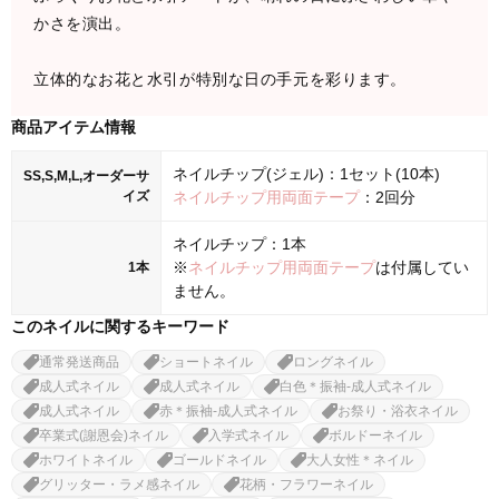
かさを演出。
立体的なお花と水引が特別な日の手元を彩ります。
商品アイテム情報
ネイルチップ(ジェル)：1セット(10本)
SS,S,M,L,オーダーサ
イズ
ネイルチップ用両面テープ
：2回分
ネイルチップ：1本
※
ネイルチップ用両面テープ
は付属してい
1本
ません。
このネイルに関するキーワード
通常発送商品
ショートネイル
ロングネイル
成人式ネイル
成人式ネイル
白色＊振袖-成人式ネイル
成人式ネイル
赤＊振袖-成人式ネイル
お祭り・浴衣ネイル
卒業式(謝恩会)ネイル
入学式ネイル
ボルドーネイル
ホワイトネイル
ゴールドネイル
大人女性＊ネイル
グリッター・ラメ感ネイル
花柄・フラワーネイル