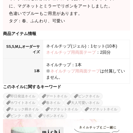
に、マグネットとミラーでリボンをアートしました。
色違いでブルーもご用意があります。
タグ：春、ふんわり、可愛い
商品アイテム情報
ネイルチップ(ジェル)：1セット(10本)
SS,S,M,L,オーダーサ
イズ
ネイルチップ用両面テープ
：2回分
ネイルチップ：1本
※
ネイルチップ用両面テープ
は付属してい
1本
ません。
このネイルに関するキーワード
即日発送ネイル
デートネイル
ピンクネイル
ホワイトネイル
春ネイル
大人可愛いネイル
チェック柄ネイル
マグネットネイル
マグネットネイル
ピンク・赤系
リボンネイル