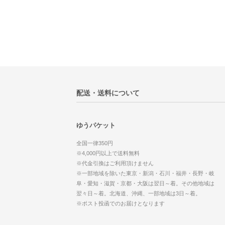
配送・送料について
ゆうパケット
全国一律350円
※4,000円以上で送料無料
※代金引換はご利用頂けません
※一部地域を除いた東京・新潟・石川・福井・長野・岐
阜・愛知・滋賀・京都・大阪は翌日～着。その他地域は
翌々日～着。北海道、沖縄、一部地域は3日～着。
※ポスト投函でのお届けとなります