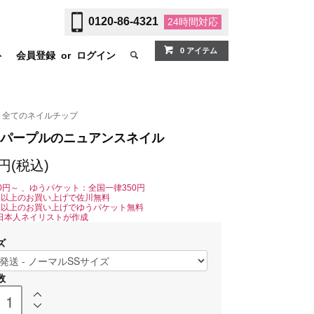
0120-86-4321
24時間
対応
0 アイテム
ト
会員登録
or
ログイン
全てのネイルチップ
パープルのニュアンスネイル
0円(税込)
0円～ 、ゆうパケット：全国一律350円
0円以上のお買い上げで佐川無料
0円以上のお買い上げでゆうパケット無料
日本人ネイリストが作成
ズ
数