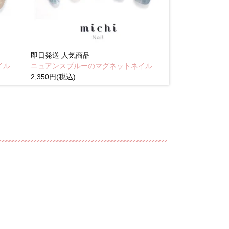
即日発送
人気商品
即日発送
人気商
イル
ニュアンスブルーのマグネットネイル
Brown pink
2,350円(税込)
(税込)