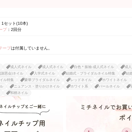
1セット(10本)
ープ
：2回分
テープ
は付属していません。
成人式ネイル
成人式ネイル
白色＊振袖-成人式ネイル
成人
(謝恩会)ネイル
入学式ネイル
結婚式・ブライダルネイル特集
結
イル特集
豪華ブライダルネイル
レッドネイル
ホワイトネイル
ル
ニュアンス・塗りかけネイル
ホワイト系
パールネイル
和柄ネイル