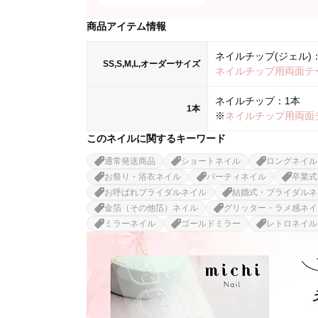
商品アイテム情報
ネイルチップ(ジェル)：
SS,S,M,L,オーダーサイズ
ネイルチップ用両面テ
ネイルチップ：1本
1本
※
ネイルチップ用両面
このネイルに関するキーワード
通常発送商品
ショートネイル
ロングネイル
お祭り・浴衣ネイル
パーティネイル
卒業式
お呼ばれブライダルネイル
結婚式・ブライダルネ
金箔（その他箔）ネイル
グリッター・ラメ感ネイ
ミラーネイル
ゴールドミラー
レトロネイル