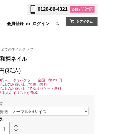
0120-86-4321
24時間
対応
0 アイテム
ト
会員登録
or
ログイン
全てのネイルチップ
和柄ネイル
0円(税込)
0円～ 、ゆうパケット：全国一律350円
0円以上のお買い上げで佐川無料
0円以上のお買い上げでゆうパケット無料
日本人ネイリストが作成
ズ
数