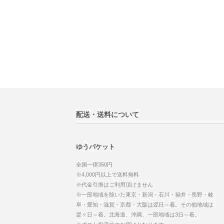
配送・送料について
ゆうパケット
全国一律350円
※4,000円以上で送料無料
※代金引換はご利用頂けません
※一部地域を除いた東京・新潟・石川・福井・長野・岐
阜・愛知・滋賀・京都・大阪は翌日～着。その他地域は
翌々日～着。北海道、沖縄、一部地域は3日～着。