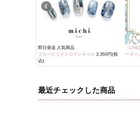
即日発送
人気商品
（LI
ブルーピリオドロマンネイル
2,350円(税
イル
2,350円(税込)
ーダー
込)
最近チェックした商品