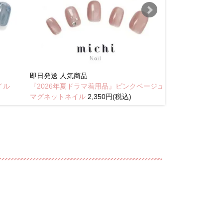
即日発送
人気商品
New
イル
『2026年夏ドラマ着用品』ピンクベージュ
琥珀のラテニュ
マグネットネイル
2,350円(税込)
込)