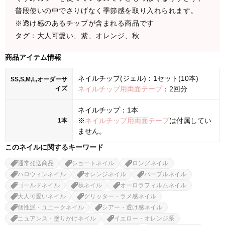
普段使いの中でさりげなく季節感を取り入れられます。
※透け感のあるチップが含まれる商品です
タグ：大人可愛い、紫、オレンジ、秋
商品アイテム情報
ネイルチップ(ジェル)：1セット(10本)
SS,S,M,L,オーダーサ
イズ
ネイルチップ用両面テープ
：2回分
ネイルチップ：1本
※
ネイルチップ用両面テープ
は付属してい
1本
ません。
このネイルに関するキーワード
通常発送商品
ショートネイル
ロングネイル
ハロウィンネイル
オレンジネイル
パープルネイル
ゴールドネイル
秋ネイル
オーロラフィルムネイル
大人可愛いネイル
グリッター・ラメ感ネイル
個性派・ユニークネイル
シアー・透け感ネイル
ニュアンス・塗りかけネイル
イエロー・オレンジ系