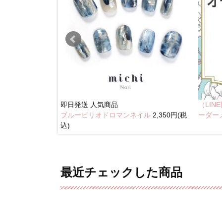
即日発送
人気商品
（LI
ブルーピリオドロマンネイル
2,350円(税
奥行きネイル
ーダー
込)
最近チェックした商品