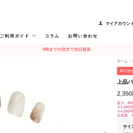
マイアカウン
ご利用ガイド
コラム
お問い合わせ
9時までの注文で当日発送
ホーム
/
即日発
上品パ
2,35
佐川：80
※5,00
※4,00
日本製、
サイ