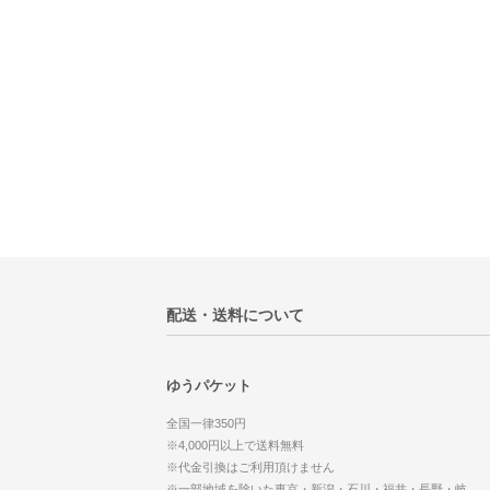
配送・送料について
ゆうパケット
全国一律350円
※4,000円以上で送料無料
※代金引換はご利用頂けません
※一部地域を除いた東京・新潟・石川・福井・長野・岐