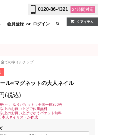
0120-86-4321
24時間
対応
0 アイテム
ト
会員登録
or
ログイン
全てのネイルチップ
送
ール×マグネットの大人ネイル
0円(税込)
0円～ 、ゆうパケット：全国一律350円
0円以上のお買い上げで佐川無料
0円以上のお買い上げでゆうパケット無料
日本人ネイリストが作成
ズ