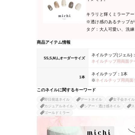
キラリと輝くミラーアー
※透け感のあるチップが
タグ：大人可愛い、洗練
商品アイテム情報
ネイルチップ(ジェル)：
SS,S,M,L,オーダーサイズ
ネイルチップ用両面テ
ネイルチップ：1本
1本
※
ネイルチップ用両面
このネイルに関するキーワード
即日発送ネイル
デートネイル
女子会ネイル
カジュアルネイル
シアー・透け感ネイル
ス
ゴールドミラー