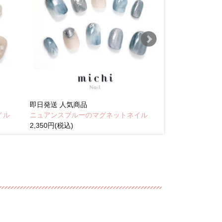
即日発送
人気商品
即日発送
人気商
イル
ニュアンスブルーのマグネットネイル
Brown pink
2,350円(税込)
(税込)