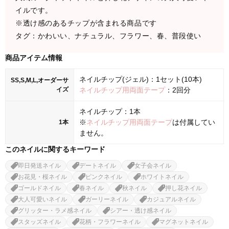
イルです。
※透け感のあるチップが含まれる商品です
タグ：かわいい、ナチュラル、フラワー、春、普段使い
商品アイテム情報
ネイルチップ(ジェル)：1セット(10本)
SS,S,M,L,オーダーサ
イズ
ネイルチップ用両面テープ
：2回分
ネイルチップ：1本
※
ネイルチップ用両面テープ
は付属してい
1本
ません。
このネイルに関するキーワード
即日発送ネイル
デートネイル
女子会ネイル
お花見・桜ネイル
ピンクネイル
ホワイトネイル
ゴールドネイル
春ネイル
秋ネイル
押し花ネイル
大人可愛いネイル
ガーリーネイル
カジュアルネイル
グリッター・ラメ感ネイル
シアー・透け感ネイル
スタッズネイル
花柄・フラワーネイル
マグネットネイル